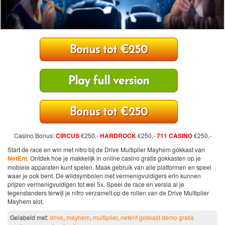
Bonus tot €250
Play full version
Bonus tot €250
Casino Bonus:
CIRCUS
€250,-
HARDROCK
€250,-
711 CASINO
€250,-
Start de race en win met nitro bij de Drive Multiplier Mayhem gokkast van
NetEnt
. Ontdek hoe je makkelijk in online casino gratis gokkasten op je
mobiele apparaten kunt spelen. Maak gebruik van alle platformen en speel
waar je ook bent. De wildsymbolen met vermenigvuldigers erin kunnen
prijzen vermenigvuldigen tot wel 5x. Speel de race en versla al je
tegenstanders terwijl je nitro verzamelt op de rollen van de Drive Multiplier
Mayhem slot.
Gelabeld met:
drive
,
mayhem
,
multiplier
,
netent gokkast demo gratis