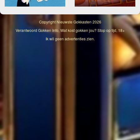
Copyright
Nieuwste Gokkasten
2026
Verantwoord Gokken Info, Wat kost gokken jou? Stop op tijd, 18+
Ik wil geen advertenties zien.