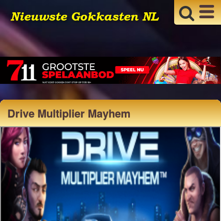
Drive Multiplier Mayhem