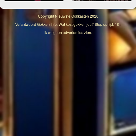
Copyright
Nieuwste Gokkasten
2026
Verantwoord Gokken Info, Wat kost gokken jou? Stop op tijd, 18+
Ik wil geen advertenties zien.