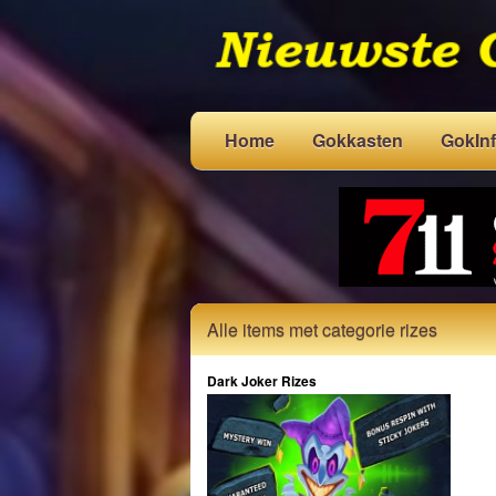
Home
Gokkasten
GokInf
Alle items met categorie rizes
Dark Joker Rizes