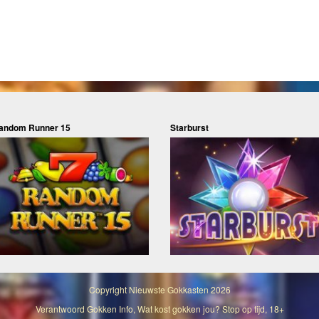
andom Runner 15
Starburst
Copyright
Nieuwste Gokkasten
2026
Verantwoord Gokken Info, Wat kost gokken jou? Stop op tijd, 18+