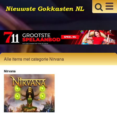
Alle items met categorie Nirvana
Nirvana