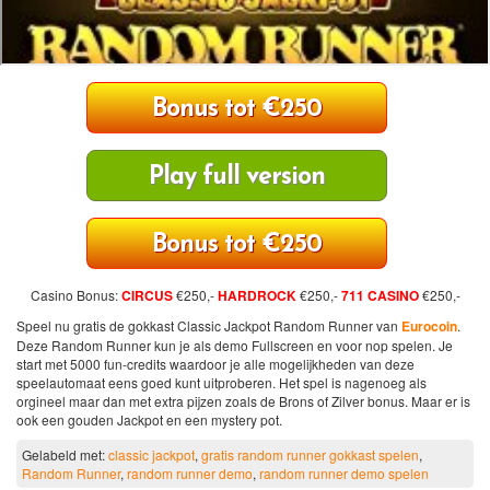
Bonus tot €250
Play full version
Bonus tot €250
Casino Bonus:
CIRCUS
€250,-
HARDROCK
€250,-
711 CASINO
€250,-
Speel nu gratis de gokkast Classic Jackpot Random Runner van
Eurocoin
.
Deze Random Runner kun je als demo Fullscreen en voor nop spelen. Je
start met 5000 fun-credits waardoor je alle mogelijkheden van deze
speelautomaat eens goed kunt uitproberen. Het spel is nagenoeg als
orgineel maar dan met extra pijzen zoals de Brons of Zilver bonus. Maar er is
ook een gouden Jackpot en een mystery pot.
Gelabeld met:
classic jackpot
,
gratis random runner gokkast spelen
,
Random Runner
,
random runner demo
,
random runner demo spelen