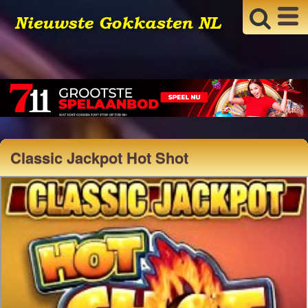
Classic Jackpot Hot Shot